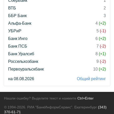
СберБанк
1
ВТБ
2
ББР Банк
3
Альфа-Банк
4
(+2)
УБРиР
5
(-1)
Банк Инго
6
(+2)
Банк ПСБ
7
(-2)
Банк Уралсиб
8
(+1)
Россельхозбанк
9
(-2)
Первоуральскбанк
10
(+2)
на 08.08.2026
Общий рейтинг
Нашли ошибку? Выделите текст и нажмите
Ctrl+Enter
© 1994-2026.
РИА "БанкИнформСервис". Екатеринбург
(343)
370-61-71