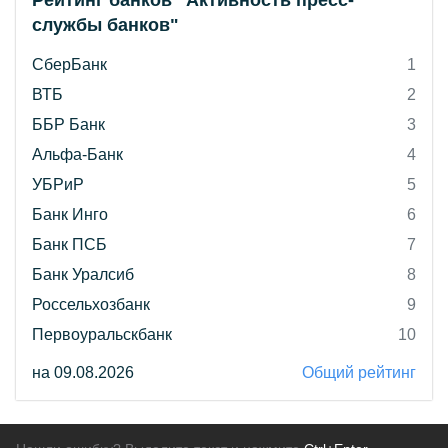
Рейтинг банков "Активность пресс-
службы банков"
СберБанк
1
ВТБ
2
ББР Банк
3
Альфа-Банк
4
УБРиР
5
Банк Инго
6
Банк ПСБ
7
Банк Уралсиб
8
Россельхозбанк
9
Первоуральскбанк
10
на 09.08.2026
Общий рейтинг