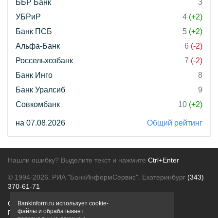
ББР Банк
3
УБРиР
4
(+2)
Банк ПСБ
5
(+2)
Альфа-Банк
6
(-2)
Россельхозбанк
7
(-2)
Банк Инго
8
Банк Уралсиб
9
Совкомбанк
10
(+2)
на 07.08.2026
Общий рейтинг
Нашли ошибку? Выделите текст и нажмите
Ctrl+Enter
© 1994-2026.
РИА "БанкИнформСервис". Екатеринбург
(343)
370-61-71
О проекте
Политика конфиденциальности
Bankinform.ru использует cookie-
файлы и обрабатывает
Правовая информация
Для рекламодателей