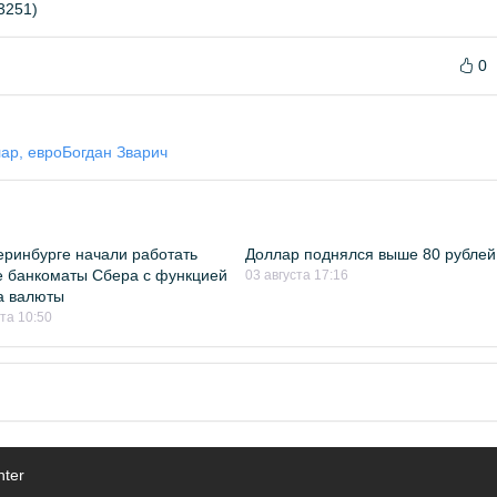
3251)
0
лар, евро
Богдан Зварич
еринбурге начали работать
Доллар поднялся выше 80 рублей
 банкоматы Сбера с функцией
03 августа 17:16
а валюты
ста 10:50
nter