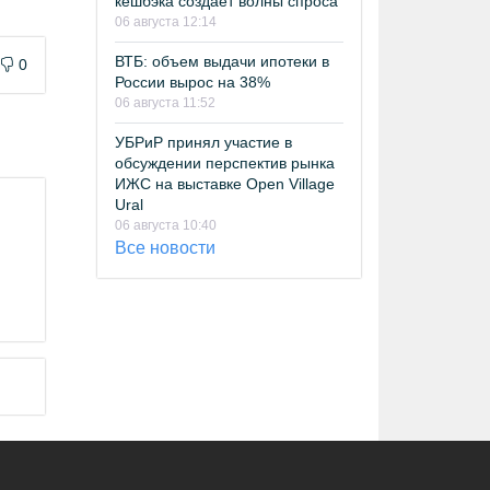
кешбэка создает волны спроса
06 августа 12:14
ВТБ: объем выдачи ипотеки в
0
России вырос на 38%
06 августа 11:52
УБРиР принял участие в
обсуждении перспектив рынка
ИЖС на выставке Open Village
Ural
06 августа 10:40
Все новости