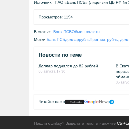
Источник:
ПАО «Банк ПСБ» (лицензия ЦБ РФ № 
Просмотров: 1194
В статье:
Банк ПСБ
Обмен валюты
Метки:
Банк ПСБ
доллар
рубль
Прогноз: рубль, дол
Новости по теме
Доллар поднялся до 82 рублей
В Екат
первые
05 августа 17:30
обмен
05 авгу
Читайте нас в
Нашли ошибку? Выделите текст и нажмите
Ctrl+E