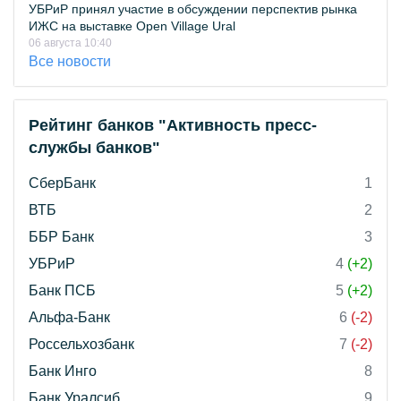
УБРиР принял участие в обсуждении перспектив рынка
ИЖС на выставке Open Village Ural
06 августа 10:40
Все новости
Рейтинг банков "Активность пресс-
службы банков"
СберБанк
1
ВТБ
2
ББР Банк
3
УБРиР
4
(+2)
Банк ПСБ
5
(+2)
Альфа-Банк
6
(-2)
Россельхозбанк
7
(-2)
Банк Инго
8
Банк Уралсиб
9