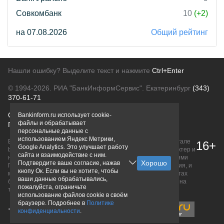
Совкомбанк
10
(+2)
на 07.08.2026
Общий рейтинг
Нашли ошибку? Выделите текст и нажмите
Ctrl+Enter
© 1994-2026.
РИА "БанкИнформСервис". Екатеринбург
(343)
370-61-71
О проекте
Политика конфиденциальности
Bankinform.ru использует cookie-
файлы и обрабатывает
Правовая информация
Для рекламодателей
персональные данные с
использованием Яндекс Метрики,
Вся информация о продуктах банков, размещенная на портале
16+
Google Analytics. Это улучшает работу
bankinform.ru, носит исключительно ознакомительный характер и
сайта и взаимодействие с ним.
не является публичной офертой, определяемой положениями
Подтвердите ваше согласие, нажав
ГК РФ. Информация не содержит точного и полного описания, и
кнопу Ок. Если вы не хотите, чтобы
может быть изменена. Конечные условия уточняйте на сайтах
ваши данные обрабатывались,
банков или при личном обращении. Исключительное право на
пожалуйста, ограничьте
товарные знаки принадлежит их правообладателям.
использование файлов cookie в своём
браузере. Подробнее в
Политике
конфиденциальности
.