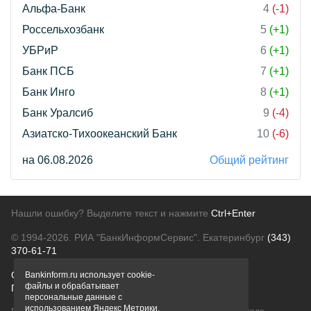
Альфа-Банк
4
(-1)
Россельхозбанк
5
(+1)
УБРиР
6
(+1)
Банк ПСБ
7
(+1)
Банк Инго
8
(+1)
Банк Уралсиб
9
(-4)
Азиатско-Тихоокеанский Банк
10
(-6)
на 06.08.2026
Общий рейтинг
Нашли ошибку? Выделите текст и нажмите
Ctrl+Enter
© 1994-2026.
РИА "БанкИнформСервис". Екатеринбург
(343)
370-61-71
О проекте
Политика конфиденциальности
Bankinform.ru использует cookie-
файлы и обрабатывает
Правовая информация
Для рекламодателей
персональные данные с
использованием Яндекс Метрики,