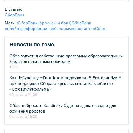
В статье:
СберБанк
Метки:
СберБанк (Уральский банк)
СберБанк
онлайн-конференции, вебинары
мероприятия
Сбер
Новости по теме
Сбер запустил собственную программу образовательных
кредитов с льготным периодом
12:33
Как Чебурашку с ГигаЧатом подружили. В Екатеринбурге
при поддержке Сбера открылась выставка к юбилею
«Союзмультфильма»
05 августа 21:39
Сбер: нейросеть Kandinsky будет создавать видео для
обучения роботов
05 августа 15:30