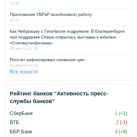
10:40
Приложение УБРиР возобновило работу
09:50
Как Чебурашку с ГигаЧатом подружили. В Екатеринбурге
при поддержке Сбера открылась выставка к юбилею
«Союзмультфильма»
05 августа 21:39
Росстат зафиксировал снижение цен
05 августа 21:22
Все новости
Рейтинг банков "Активность пресс-
службы банков"
СберБанк
1
(+1)
ВТБ
2
(-1)
ББР Банк
3
(+9)