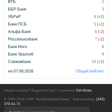
ВТБ
2
ББР Банк
3
УБРиР
4
(+2)
Банк ПСБ
5
(+2)
Альфа-Банк
6
(-2)
Россельхозбанк
7
(-2)
Банк Инго
8
Банк Уралсиб
9
Совкомбанк
10
(+2)
на 07.08.2026
Общий рейтинг
Нашли ошибку? Выделите текст и нажмите
Ctrl+Enter
© 1994-2026.
РИА "БанкИнформСервис". Екатеринбург
(343)
370-61-71