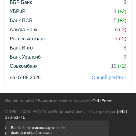
ББР Банк
3
УБРиР
4
(+2)
Банк ПСБ
5
(+2)
Альфа-Банк
6
(-2)
Россельхозбанк
7
(-2)
Банк Инго
8
Банк Уралсиб
9
Совкомбанк
10
(+2)
на 07.08.2026
Общий рейтинг
Нашли ошибку? Выделите текст и нажмите
Ctrl+Enter
© 1994-2026.
РИА "БанкИнформСервис". Екатеринбург
(343)
370-61-71
О проекте
Политика конфиденциальности
Bankinform.ru использует cookie-
файлы и обрабатывает
Правовая информация
Для рекламодателей