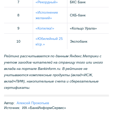
7
«Рекордный»
БКС Банк
«Исполнение
8
СКБ-банк
желаний»
9
«Копилка!»
«Кольцо Урала»
«Юбилейный 25
10
Экспобанк
к/ср.»
Рейтинг рассчитывается по данным Яндекс.Метрики с
учетом заходов читателей на страницу того или иного
вклада на портале Bankinform.ru. В рейтинге не
учитываются комплексные продукты (вклад+ИСЖ,
вклад+ПИФ), накопительные счета и сберегательные
сертификаты.
Автор:
Алексей Прокопьев
Источник:
ИА «БанкИнформСервис»