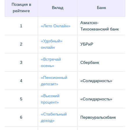
Позиция в
Вклад
Банк
рейтинге
Азиатско-
1
«Лето Онлайн»
Тихоокеанский банк
«Удобный»
2
УБРиР
онлайн
«Встречай
3
Сбербанк
осень»
«Пенсионный
4
«Солидарность»
депозит»
«Высокий
5
«Солидарность»
процент»
«Стабильный
6
Первоуральскбанк
доход»