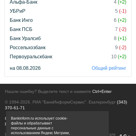
Альфа-Банк
4
(+2)
УБРиР
5
(-1)
Банк Инго
6
(+2)
Банк ПСБ
7
(-2)
Банк Уралсиб
8
(+1)
Россельхозбанк
9
(-2)
Первоуральскбанк
10
(+2)
на 08.08.2026
Общий рейтинг
Нашли ошибку? Выделите текст и нажмите
Ctrl+Enter
© 1994-2026.
РИА "БанкИнформСервис". Екатеринбург
(343)
370-61-71
О проекте
Политика конфиденциальности
Bankinform.ru использует cookie-
файлы и обрабатывает
Правовая информация
Для рекламодателей
персональные данные с
использованием Яндекс Метрики,
Вся информация о продуктах банков, размещенная на портале