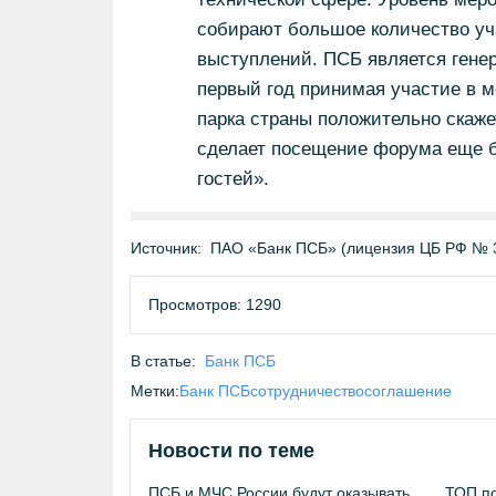
собирают большое количество уча
выступлений. ПСБ является гене
первый год принимая участие в м
парка страны положительно скаже
сделает посещение форума еще б
гостей».
Источник:
ПАО «Банк ПСБ» (лицензия ЦБ РФ № 
Просмотров: 1290
В статье:
Банк ПСБ
Метки:
Банк ПСБ
сотрудничество
соглашение
Новости по теме
ПСБ и МЧС России будут оказывать
ТОП по