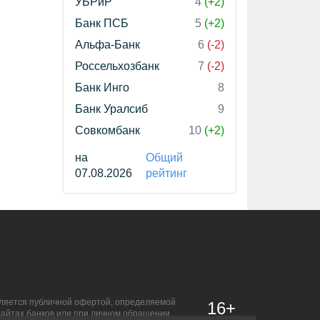
УБРиР
4
(+2)
Банк ПСБ
5
(+2)
Альфа-Банк
6
(-2)
Россельхозбанк
7
(-2)
Банк Инго
8
Банк Уралсиб
9
Совкомбанк
10
(+2)
на
Общий
07.08.2026
рейтинг
является публичной офертой, определяемой
16+
сайтах банков или при личном обращении.