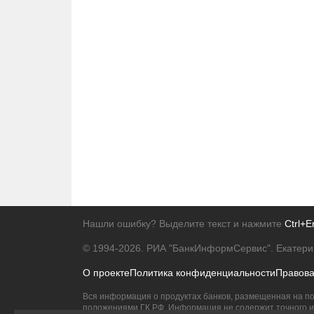
Нашли ошибку? Выделите текст и нажмите
Ctrl+E
© 1994-2026.
РИА "БанкИнформСервис". Екатери
О проекте
Политика конфиденциальности
Правов
Вся информация о продуктах банков, размещенная на по
положениями ГК РФ. Информация не содержит точного и 