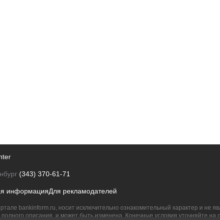
nter
нбург
(343) 370-61-71
ая информация
Для рекламодателей
ртале bankinform.ru, носит исключительно ознакомительный характер и не 
полного описания, и может быть изменена. Конечные условия уточняйте на 