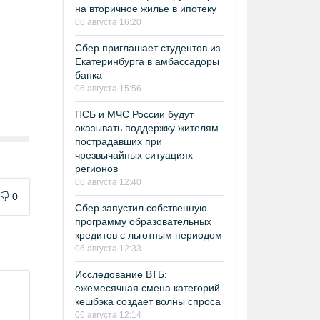
на вторичное жилье в ипотеку
06 августа 16:20
Сбер приглашает студентов из
Екатеринбурга в амбассадоры
банка
06 августа 15:56
ПСБ и МЧС России будут
оказывать поддержку жителям
пострадавших при
чрезвычайных ситуациях
регионов
06 августа 12:40
0
Сбер запустил собственную
программу образовательных
кредитов с льготным периодом
06 августа 12:33
Исследование ВТБ:
ежемесячная смена категорий
кешбэка создает волны спроса
06 августа 12:14