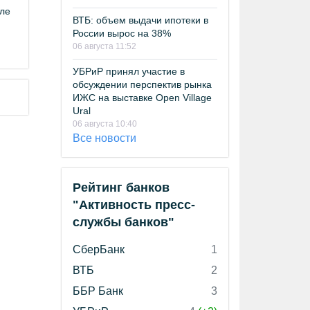
иле
ВТБ: объем выдачи ипотеки в
России вырос на 38%
06 августа 11:52
УБРиР принял участие в
обсуждении перспектив рынка
ИЖС на выставке Open Village
Ural
06 августа 10:40
Все новости
Рейтинг банков
"Активность пресс-
службы банков"
СберБанк
1
ВТБ
2
ББР Банк
3