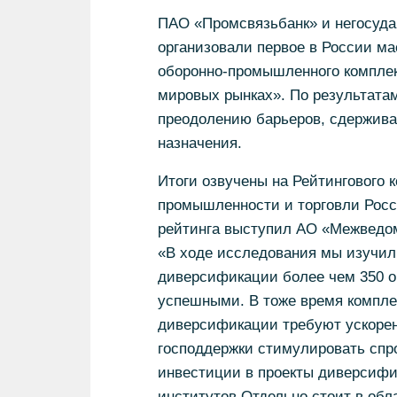
ПАО «Промсвязьбанк» и негосуда
организовали первое в России м
оборонно-промышленного комплекс
мировых рынках».
По результата
преодолению барьеров, сдержива
назначения.
Итоги озвучены на Рейтингового 
промышленности и торговли Рос
рейтинга выступил АО «Межведом
«В ходе исследования мы изучил
диверсификации более чем 350 о
успешными.
В тоже время компле
диверсификации требуют ускоре
господдержки стимулировать спро
инвестиции в проекты диверсифи
институтов.
Отдельно стоит в обл