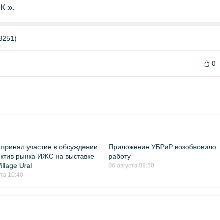
К ».
3251)
0
принял участие в обсуждении
Приложение УБРиР возобновило
ктив рынка ИЖС на выставке
работу
llage Ural
06 августа 09:50
ста 10:40