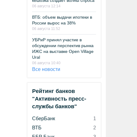
кешбэка создает волны спроса
06 августа 12:14
ВТБ: объем выдачи ипотеки в
России вырос на 38%
06 августа 11:52
УБРиР принял участие в
обсуждении перспектив рынка
ИЖС на выставке Open Village
Ural
06 августа 10:40
Все новости
Рейтинг банков
"Активность пресс-
службы банков"
СберБанк
1
ВТБ
2
ББР Банк
3