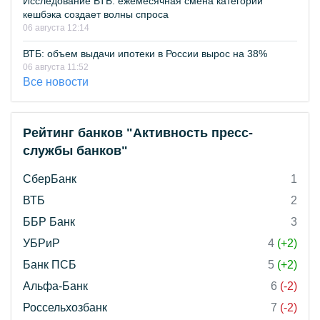
Исследование ВТБ: ежемесячная смена категорий
кешбэка создает волны спроса
06 августа 12:14
ВТБ: объем выдачи ипотеки в России вырос на 38%
06 августа 11:52
Все новости
Рейтинг банков "Активность пресс-
службы банков"
СберБанк
1
ВТБ
2
ББР Банк
3
УБРиР
4
(+2)
Банк ПСБ
5
(+2)
Альфа-Банк
6
(-2)
Россельхозбанк
7
(-2)