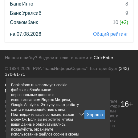
Банк Инго
8
Банк Уралсиб
9
Совкомбанк
10
(+2)
на 07.08.2026
Общий рейтинг
Нашли ошибку? Выделите текст и нажмите
Ctrl+Enter
© 1994-2026.
РИА "БанкИнформСервис". Екатеринбург
(343)
370-61-71
О проекте
Политика конфиденциальности
Bankinform.ru использует cookie-
файлы и обрабатывает
Правовая информация
Для рекламодателей
персональные данные с
использованием Яндекс Метрики,
Вся информация о продуктах банков, размещенная на портале
16+
Google Analytics. Это улучшает работу
bankinform.ru, носит исключительно ознакомительный характер и
сайта и взаимодействие с ним.
не является публичной офертой, определяемой положениями
Подтвердите ваше согласие, нажав
ГК РФ. Информация не содержит точного и полного описания, и
кнопу Ок. Если вы не хотите, чтобы
может быть изменена. Конечные условия уточняйте на сайтах
ваши данные обрабатывались,
банков или при личном обращении. Исключительное право на
пожалуйста, ограничьте
товарные знаки принадлежит их правообладателям.
использование файлов cookie в своём