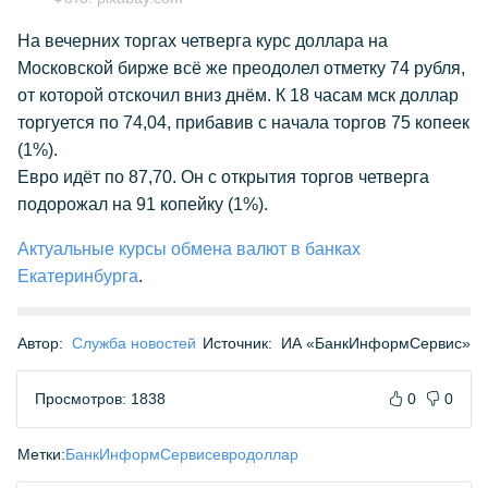
На вечерних торгах четверга курс доллара на
Московской бирже всё же преодолел отметку 74 рубля,
от которой отскочил вниз днём. К 18 часам мск доллар
торгуется по 74,04, прибавив с начала торгов 75 копеек
(1%).
Евро идёт по 87,70. Он с открытия торгов четверга
подорожал на 91 копейку (1%).
Актуальные курсы обмена валют в банках
Екатеринбурга
.
Автор:
Служба новостей
Источник:
ИА «БанкИнформСервис»
Просмотров: 1838
0
0
Метки:
БанкИнформСервис
евро
доллар