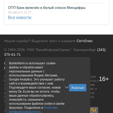
ОТП Банк включён в белый список Минцифры
06 августа 21:27
Все новости
Нашли ошибку? Выделите текст и нажмите
Ctrl+Enter
© 1994-2026.
РИА "БанкИнформСервис". Екатеринбург
(343)
370-61-71
О проекте
Политика конфиденциальности
Bankinform.ru использует cookie-
файлы и обрабатывает
Правовая информация
Для рекламодателей
персональные данные с
использованием Яндекс Метрики,
Вся информация о продуктах банков, размещенная на портале
16+
Google Analytics. Это улучшает работу
bankinform.ru, носит исключительно ознакомительный характер и
сайта и взаимодействие с ним.
не является публичной офертой, определяемой положениями
Подтвердите ваше согласие, нажав
ГК РФ. Информация не содержит точного и полного описания, и
кнопу Ок. Если вы не хотите, чтобы
может быть изменена. Конечные условия уточняйте на сайтах
ваши данные обрабатывались,
банков или при личном обращении. Исключительное право на
пожалуйста, ограничьте
товарные знаки принадлежит их правообладателям.
использование файлов cookie в своём
браузере. Подробнее в
Политике
конфиденциальности
.