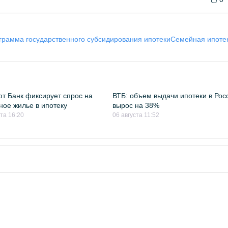
грамма государственного субсидирования ипотеки
Семейная ипоте
т Банк фиксирует спрос на
ВТБ: объем выдачи ипотеки в Рос
ное жилье в ипотеку
вырос на 38%
ста 16:20
06 августа 11:52