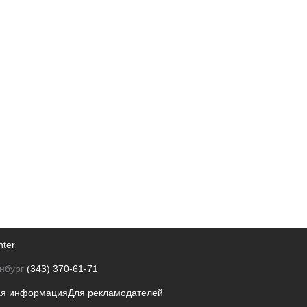
nter
нбург
(343) 370-61-71
ая информация
Для рекламодателей