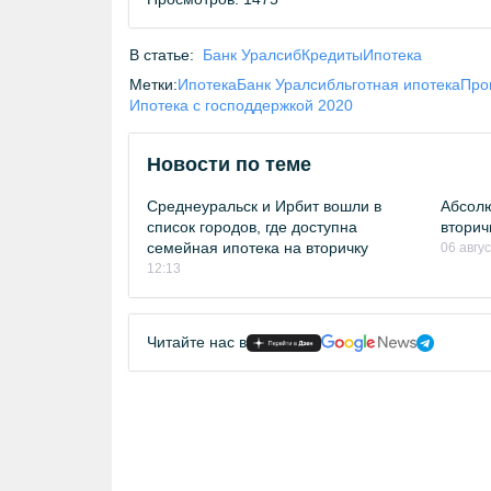
В статье:
Банк Уралсиб
Кредиты
Ипотека
Метки:
Ипотека
Банк Уралсиб
льготная ипотека
Про
Ипотека с господдержкой 2020
Новости по теме
Среднеуральск и Ирбит вошли в
Абсолю
список городов, где доступна
вторич
семейная ипотека на вторичку
06 авгу
12:13
Читайте нас в