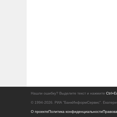
Нашли ошибку? Выделите текст и нажмите
Ctrl+E
© 1994-2026.
РИА "БанкИнформСервис". Екатери
О проекте
Политика конфиденциальности
Правов