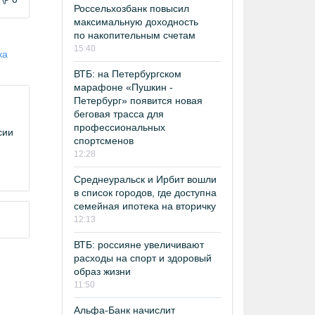
Россельхозбанк повысил
максимальную доходность
по накопительным счетам
15:40
ка
ВТБ: на Петербургском
марафоне «Пушкин -
Петербург» появится новая
беговая трасса для
профессиональных
сии
спортсменов
12:28
Среднеуральск и Ирбит вошли
в список городов, где доступна
семейная ипотека на вторичку
12:13
ВТБ: россияне увеличивают
расходы на спорт и здоровый
образ жизни
11:50
Альфа-Банк начислит