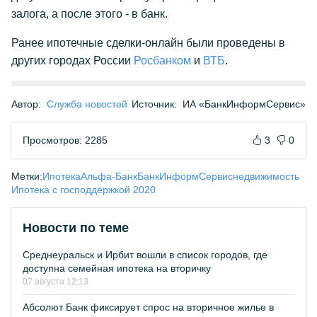
залога, а после этого - в банк.
Ранее ипотечные сделки-онлайн были проведены в
других городах России
Росбанком
и
ВТБ
.
Автор:
Служба новостей
Источник:
ИА «БанкИнформСервис»
Просмотров: 2285
3
0
Метки:
Ипотека
Альфа-Банк
БанкИнформСервис
недвижимость
Ипотека с господдержкой 2020
Новости по теме
Среднеуральск и Ирбит вошли в список городов, где
доступна семейная ипотека на вторичку
07 августа 12:13
Абсолют Банк фиксирует спрос на вторичное жилье в