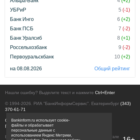
Альфа-Банк
4
(+2)
УБРиР
5
(-1)
Банк Инго
6
(+2)
Банк ПСБ
7
(-2)
Банк Уралсиб
8
(+1)
Россельхозбанк
9
(-2)
Первоуральскбанк
10
(+2)
на 08.08.2026
Общий рейтинг
Нашли ошибку? Выделите текст и нажмите
Ctrl+Enter
© 1994-2026.
РИА "БанкИнформСервис". Екатеринбург
(343)
370-61-71
О проекте
Политика конфиденциальности
Bankinform.ru использует cookie-
файлы и обрабатывает
Правовая информация
Для рекламодателей
персональные данные с
использованием Яндекс Метрики,
Вся информация о продуктах банков, размещенная на портале
16+