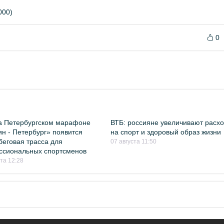
000)
0
а Петербургском марафоне
ВТБ: россияне увеличивают расх
н - Петербург» появится
на спорт и здоровый образ жизни
беговая трасса для
07 августа 11:50
ссиональных спортсменов
ста 12:28