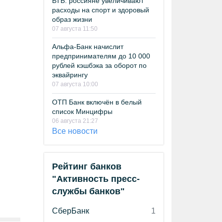
ВТБ: россияне увеличивают
расходы на спорт и здоровый
образ жизни
07 августа 11:50
Альфа-Банк начислит
предпринимателям до 10 000
рублей кэшбэка за оборот по
эквайрингу
07 августа 10:00
ОТП Банк включён в белый
список Минцифры
06 августа 21:27
Все новости
Рейтинг банков
"Активность пресс-
службы банков"
СберБанк
1