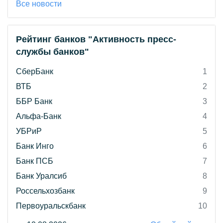
Все новости
Рейтинг банков "Активность пресс-
службы банков"
СберБанк
1
ВТБ
2
ББР Банк
3
Альфа-Банк
4
УБРиР
5
Банк Инго
6
Банк ПСБ
7
Банк Уралсиб
8
Россельхозбанк
9
Первоуральскбанк
10