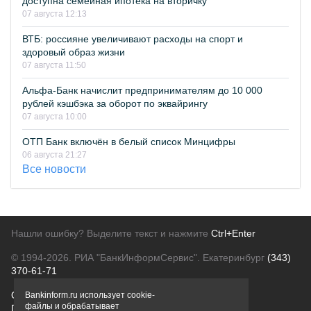
доступна семейная ипотека на вторичку
07 августа 12:13
ВТБ: россияне увеличивают расходы на спорт и
здоровый образ жизни
07 августа 11:50
Альфа-Банк начислит предпринимателям до 10 000
рублей кэшбэка за оборот по эквайрингу
07 августа 10:00
ОТП Банк включён в белый список Минцифры
06 августа 21:27
Все новости
Нашли ошибку? Выделите текст и нажмите
Ctrl+Enter
© 1994-2026.
РИА "БанкИнформСервис". Екатеринбург
(343)
370-61-71
О проекте
Политика конфиденциальности
Bankinform.ru использует cookie-
файлы и обрабатывает
Правовая информация
Для рекламодателей