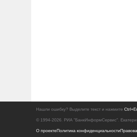
Нашли ошибку? Выделите текст и нажмите
Ctrl+E
© 1994-2026.
РИА "БанкИнформСервис". Екатери
О проекте
Политика конфиденциальности
Правов