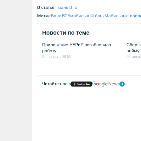
В статье:
Банк ВТБ
Метки:
Банк ВТБ
мобильный банк
Мобильные прил
Новости по теме
Приложение УБРиР возобновило
Сбер з
работу
найму 
06 августа 09:50
04 авгу
Читайте нас в