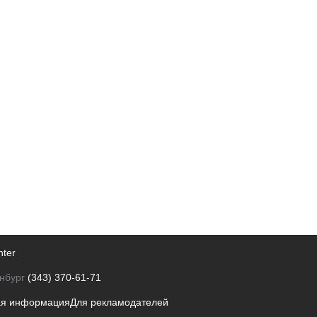
nter
нбург
(343) 370-61-71
ая информация
Для рекламодателей