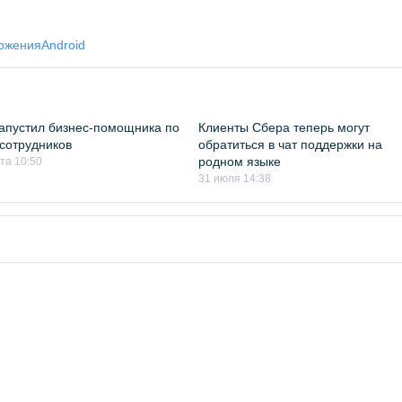
ожения
Android
апустил бизнес-помощника по
Клиенты Сбера теперь могут
сотрудников
обратиться в чат поддержки на
родном языке
ста 10:50
31 июля 14:38