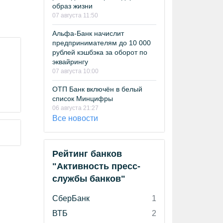
образ жизни
07 августа 11:50
Альфа-Банк начислит
предпринимателям до 10 000
рублей кэшбэка за оборот по
эквайрингу
07 августа 10:00
ОТП Банк включён в белый
список Минцифры
06 августа 21:27
Все новости
Рейтинг банков
"Активность пресс-
службы банков"
СберБанк
1
ВТБ
2