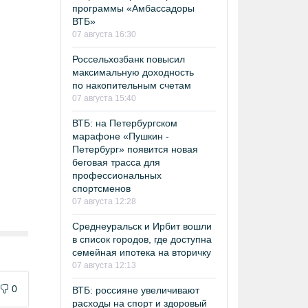
программы «Амбассадоры
ВТБ»
07 августа 16:30
Россельхозбанк повысил
максимальную доходность
по накопительным счетам
07 августа 15:40
ВТБ: на Петербургском
марафоне «Пушкин -
Петербург» появится новая
беговая трасса для
профессиональных
спортсменов
07 августа 12:28
Среднеуральск и Ирбит вошли
в список городов, где доступна
семейная ипотека на вторичку
07 августа 12:13
0
ВТБ: россияне увеличивают
расходы на спорт и здоровый