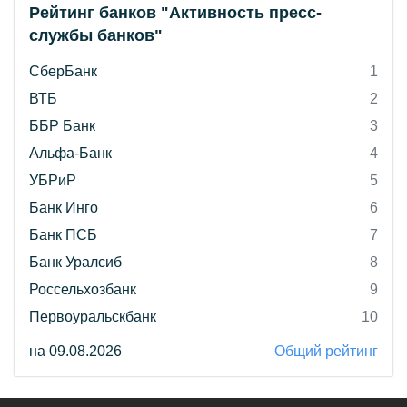
Рейтинг банков "Активность пресс-
службы банков"
СберБанк
1
ВТБ
2
ББР Банк
3
Альфа-Банк
4
УБРиР
5
Банк Инго
6
Банк ПСБ
7
Банк Уралсиб
8
Россельхозбанк
9
Первоуральскбанк
10
на 09.08.2026
Общий рейтинг