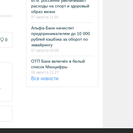
ВТБ: россияне увеличивают
расходы на спорт и здоровый
образ жизни
07 августа 11:50
Альфа-Банк начислит
предпринимателям до 10 000
рублей кэшбэка за оборот по
0
эквайрингу
07 августа 10:00
ОТП Банк включён в белый
список Минцифры
06 августа 21:27
Все новости
в