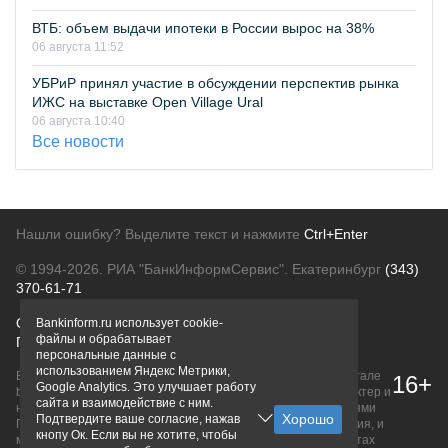
ВТБ: объем выдачи ипотеки в России вырос на 38%
06 августа 11:52
УБРиР принял участие в обсуждении перспектив рынка
ИЖС на выставке Open Village Ural
06 августа 10:40
Все новости
Нашли ошибку? Выделите текст и нажмите
Ctrl+Enter
© 1994-2026.
РИА "БанкИнформСервис". Екатеринбург
(343)
370-61-71
О проекте
Политика конфиденциальности
Bankinform.ru использует cookie-
файлы и обрабатывает
Правовая информация
Для рекламодателей
персональные данные с
использованием Яндекс Метрики,
Вся информация о продуктах банков, размещенная на портале
16+
Google Analytics. Это улучшает работу
bankinform.ru, носит исключительно ознакомительный характер и
сайта и взаимодействие с ним.
не является публичной офертой, определяемой положениями
Подтвердите ваше согласие, нажав
ГК РФ. Информация не содержит точного и полного описания, и
кнопу Ок. Если вы не хотите, чтобы
может быть изменена. Конечные условия уточняйте на сайтах