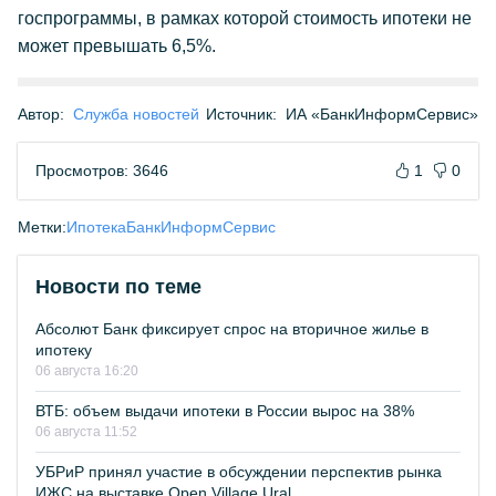
госпрограммы, в рамках которой стоимость ипотеки не
может превышать 6,5%.
Автор:
Служба новостей
Источник:
ИА «БанкИнформСервис»
Просмотров: 3646
1
0
Метки:
Ипотека
БанкИнформСервис
Новости по теме
Абсолют Банк фиксирует спрос на вторичное жилье в
ипотеку
06 августа 16:20
ВТБ: объем выдачи ипотеки в России вырос на 38%
06 августа 11:52
УБРиР принял участие в обсуждении перспектив рынка
ИЖС на выставке Open Village Ural