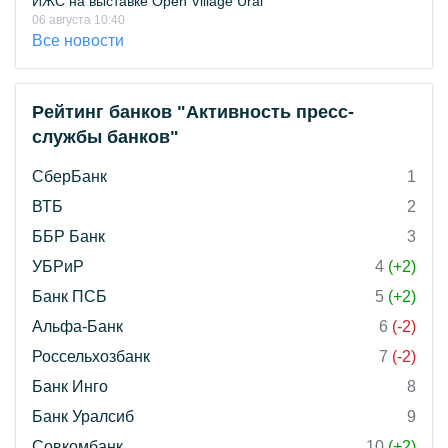
ИЖС на выставке Open Village Ural
06 августа 10:40
Все новости
Рейтинг банков "Активность пресс-
службы банков"
СберБанк
1
ВТБ
2
ББР Банк
3
УБРиР
4
(+2)
Банк ПСБ
5
(+2)
Альфа-Банк
6
(-2)
Россельхозбанк
7
(-2)
Банк Инго
8
Банк Уралсиб
9
Совкомбанк
10
(+2)