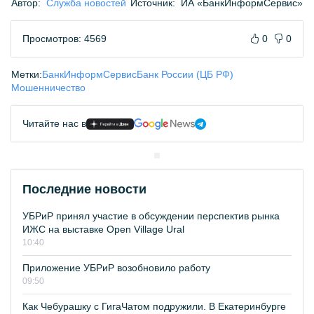
Автор:
Служба новостей
Источник:
ИА «БанкИнформСервис»
Просмотров: 4569
0
0
Метки:
БанкИнформСервис
Банк России (ЦБ РФ)
Мошенничество
Читайте нас в
Последние новости
УБРиР принял участие в обсуждении перспектив рынка
ИЖС на выставке Open Village Ural
10:40
Приложение УБРиР возобновило работу
09:50
Как Чебурашку с ГигаЧатом подружили. В Екатеринбурге