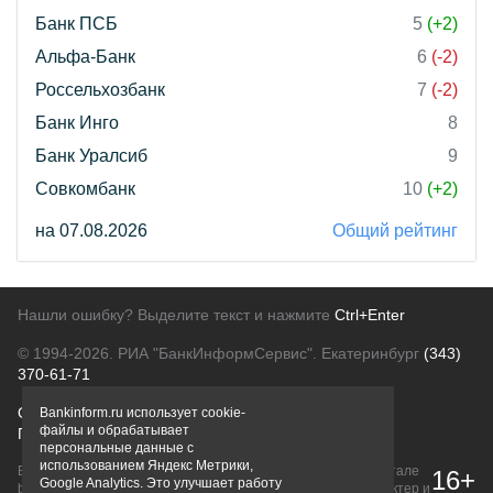
Банк ПСБ
5
(+2)
Альфа-Банк
6
(-2)
Россельхозбанк
7
(-2)
Банк Инго
8
Банк Уралсиб
9
Совкомбанк
10
(+2)
на 07.08.2026
Общий рейтинг
Нашли ошибку? Выделите текст и нажмите
Ctrl+Enter
© 1994-2026.
РИА "БанкИнформСервис". Екатеринбург
(343)
370-61-71
О проекте
Политика конфиденциальности
Bankinform.ru использует cookie-
файлы и обрабатывает
Правовая информация
Для рекламодателей
персональные данные с
использованием Яндекс Метрики,
Вся информация о продуктах банков, размещенная на портале
16+
Google Analytics. Это улучшает работу
bankinform.ru, носит исключительно ознакомительный характер и