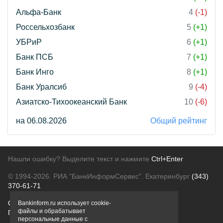
Альфа-Банк
4
(-1)
Россельхозбанк
5
(+1)
УБРиР
6
(+1)
Банк ПСБ
7
(+1)
Банк Инго
8
(+1)
Банк Уралсиб
9
(-4)
Азиатско-Тихоокеанский Банк
10
(-6)
на 06.08.2026
Общий рейтинг
Нашли ошибку? Выделите текст и нажмите
Ctrl+Enter
© 1994-2026.
РИА "БанкИнформСервис". Екатеринбург
(343)
370-61-71
О проекте
Политика конфиденциальности
Bankinform.ru использует cookie-
файлы и обрабатывает
Правовая информация
Для рекламодателей
персональные данные с