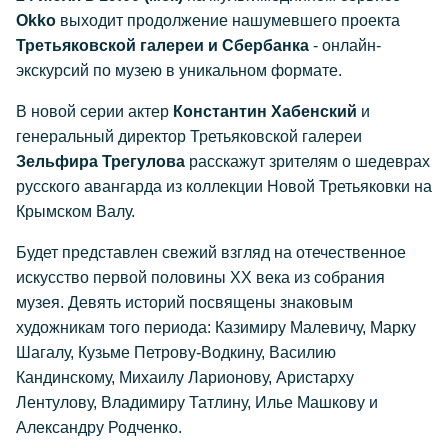
Okko
выходит продолжение нашумевшего проекта
Третьяковской галереи и Сбербанка
- онлайн-
экскурсий по музею в уникальном формате.
В новой серии актер
Константин Хабенский
и
генеральный директор Третьяковской галереи
Зельфира Трегулова
расскажут зрителям о шедеврах
русского авангарда из коллекции Новой Третьяковки на
Крымском Валу.
Будет представлен свежий взгляд на отечественное
искусство первой половины XX века из собрания
музея. Девять историй посвящены знаковым
художникам того периода: Казимиру Малевичу, Марку
Шагалу, Кузьме Петрову-Водкину, Василию
Кандинскому, Михаилу Ларионову, Аристарху
Лентулову, Владимиру Татлину, Илье Машкову и
Александру Родченко.