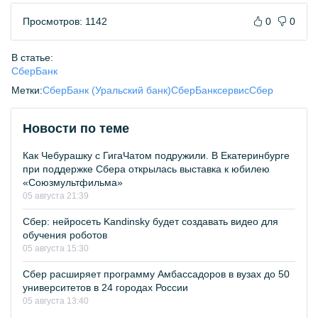
Просмотров: 1142
0
0
В статье:
СберБанк
Метки:
СберБанк (Уральский банк)
СберБанк
сервис
Сбер
Новости по теме
Как Чебурашку с ГигаЧатом подружили. В Екатеринбурге
при поддержке Сбера открылась выставка к юбилею
«Союзмультфильма»
05 августа 21:39
Сбер: нейросеть Kandinsky будет создавать видео для
обучения роботов
05 августа 15:30
Сбер расширяет программу Амбассадоров в вузах до 50
университетов в 24 городах России
05 августа 13:40