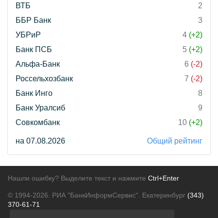
ВТБ
2
ББР Банк
3
УБРиР
4
(+2)
Банк ПСБ
5
(+2)
Альфа-Банк
6
(-2)
Россельхозбанк
7
(-2)
Банк Инго
8
Банк Уралсиб
9
Совкомбанк
10
(+2)
на 07.08.2026
Общий рейтинг
Нашли ошибку? Выделите текст и нажмите
Ctrl+Enter
© 1994-2026.
РИА "БанкИнформСервис". Екатеринбург
(343)
370-61-71