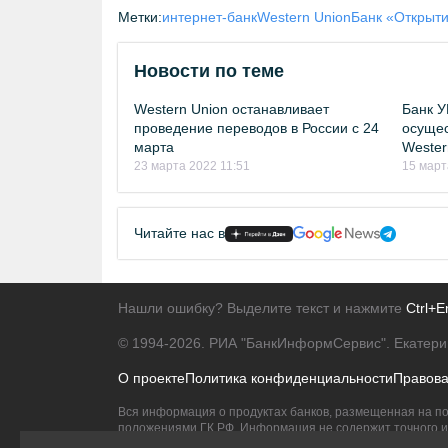
Метки:
интернет-банк
Western Union
Банк «Открыт
Новости по теме
Western Union останавливает
Банк 
проведение переводов в России с 24
осущес
марта
Wester
23 марта 2022 11:51
15 март
Читайте нас в
Нашли ошибку? Выделите текст и нажмите
Ctrl+E
© 1994-2026.
РИА "БанкИнформСервис". Екатери
О проекте
Политика конфиденциальности
Правов
Вся информация о продуктах банков, размещенная на по
положениями ГК РФ. Информация не содержит точного и 
Исключительное право на товарные знаки принадлежит 