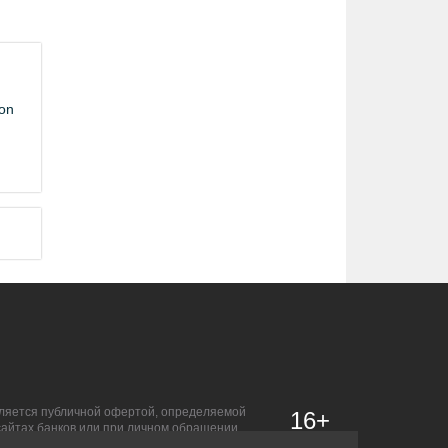
on
является публичной офертой, определяемой
16+
сайтах банков или при личном обращении.