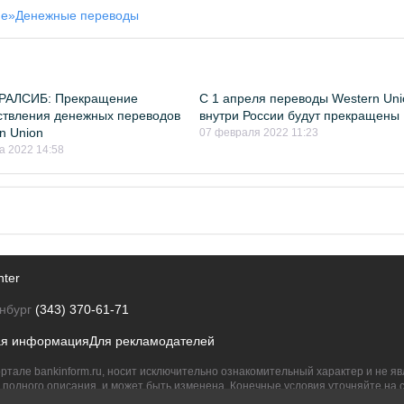
ие»
Денежные переводы
УРАЛСИБ: Прекращение
С 1 апреля переводы Western Uni
твления денежных переводов
внутри России будут прекращены
n Union
07 февраля 2022 11:23
а 2022 14:58
nter
нбург
(343) 370-61-71
ая информация
Для рекламодателей
ртале bankinform.ru, носит исключительно ознакомительный характер и не 
полного описания, и может быть изменена. Конечные условия уточняйте на 
их правообладателям.