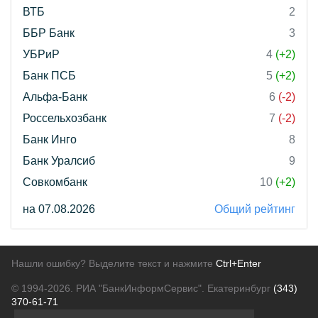
ВТБ
2
ББР Банк
3
УБРиР
4
(+2)
Банк ПСБ
5
(+2)
Альфа-Банк
6
(-2)
Россельхозбанк
7
(-2)
Банк Инго
8
Банк Уралсиб
9
Совкомбанк
10
(+2)
на 07.08.2026
Общий рейтинг
Нашли ошибку? Выделите текст и нажмите
Ctrl+Enter
© 1994-2026.
РИА "БанкИнформСервис". Екатеринбург
(343)
370-61-71