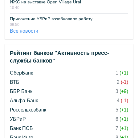
ИЖС на выставке Open Village Ural
10:40
Приложение УБРиР возобновило работу
09:50
Все новости
Рейтинг банков "Активность пресс-
службы банков"
СберБанк
1
(+1)
ВТБ
2
(-1)
ББР Банк
3
(+9)
Альфа-Банк
4
(-1)
Россельхозбанк
5
(+1)
УБРиР
6
(+1)
Банк ПСБ
7
(+1)
Банк Инго
8
(+1)