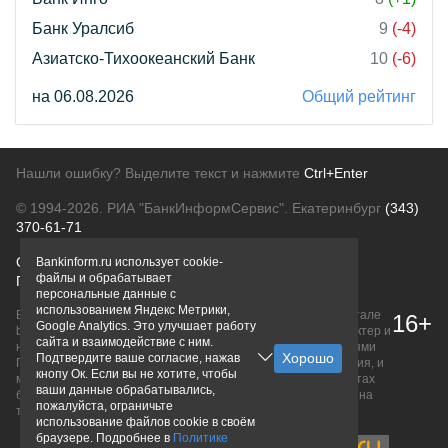
Банк Уралсиб
9
(-4)
Азиатско-Тихоокеанский Банк
10
(-6)
на 06.08.2026
Общий рейтинг
Нашли ошибку? Выделите текст и нажмите
Ctrl+Enter
© 1994-2026.
РИА "БанкИнформСервис". Екатеринбург
(343)
370-61-71
О проекте
Политика конфиденциальности
Bankinform.ru использует cookie-
файлы и обрабатывает
Правовая информация
Для рекламодателей
персональные данные с
использованием Яндекс Метрики,
Вся информация о продуктах банков, размещенная на портале
16+
Google Analytics. Это улучшает работу
bankinform.ru, носит исключительно ознакомительный характер и
сайта и взаимодействие с ним.
не является публичной офертой, определяемой положениями
Подтвердите ваше согласие, нажав
ГК РФ. Информация не содержит точного и полного описания, и
кнопу Ок. Если вы не хотите, чтобы
может быть изменена. Конечные условия уточняйте на сайтах
ваши данные обрабатывались,
банков или при личном обращении. Исключительное право на
пожалуйста, ограничьте
товарные знаки принадлежит их правообладателям.
использование файлов cookie в своём
браузере. Подробнее в
Политике