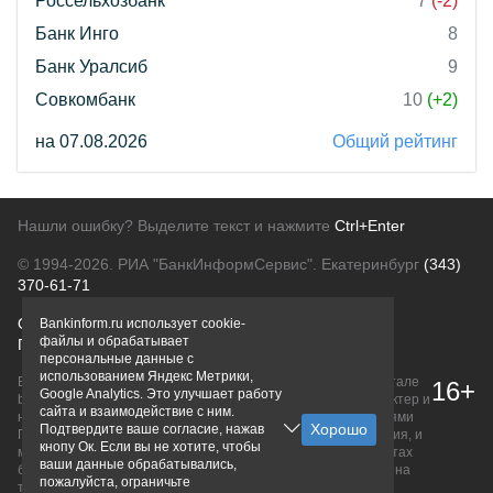
Россельхозбанк
7
(-2)
Банк Инго
8
Банк Уралсиб
9
Совкомбанк
10
(+2)
на 07.08.2026
Общий рейтинг
Нашли ошибку? Выделите текст и нажмите
Ctrl+Enter
© 1994-2026.
РИА "БанкИнформСервис". Екатеринбург
(343)
370-61-71
О проекте
Политика конфиденциальности
Bankinform.ru использует cookie-
файлы и обрабатывает
Правовая информация
Для рекламодателей
персональные данные с
использованием Яндекс Метрики,
Вся информация о продуктах банков, размещенная на портале
16+
Google Analytics. Это улучшает работу
bankinform.ru, носит исключительно ознакомительный характер и
сайта и взаимодействие с ним.
не является публичной офертой, определяемой положениями
Подтвердите ваше согласие, нажав
ГК РФ. Информация не содержит точного и полного описания, и
кнопу Ок. Если вы не хотите, чтобы
может быть изменена. Конечные условия уточняйте на сайтах
ваши данные обрабатывались,
банков или при личном обращении. Исключительное право на
пожалуйста, ограничьте
товарные знаки принадлежит их правообладателям.