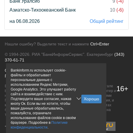
Банк Уралсиб
9
(-4)
Азиатско-Тихоокеанский Банк
10
(-6)
на 06.08.2026
Общий рейтинг
Нашли ошибку? Выделите текст и нажмите
Ctrl+Enter
© 1994-2026.
РИА "БанкИнформСервис". Екатеринбург
(343)
370-61-71
О проекте
Политика конфиденциальности
Bankinform.ru использует cookie-
файлы и обрабатывает
Правовая информация
Для рекламодателей
персональные данные с
использованием Яндекс Метрики,
Вся информация о продуктах банков, размещенная на портале
16+
Google Analytics. Это улучшает работу
bankinform.ru, носит исключительно ознакомительный характер и
сайта и взаимодействие с ним.
не является публичной офертой, определяемой положениями
Подтвердите ваше согласие, нажав
ГК РФ. Информация не содержит точного и полного описания, и
кнопу Ок. Если вы не хотите, чтобы
может быть изменена. Конечные условия уточняйте на сайтах
ваши данные обрабатывались,
банков или при личном обращении. Исключительное право на
пожалуйста, ограничьте
товарные знаки принадлежит их правообладателям.
использование файлов cookie в своём
браузере. Подробнее в
Политике
конфиденциальности
.