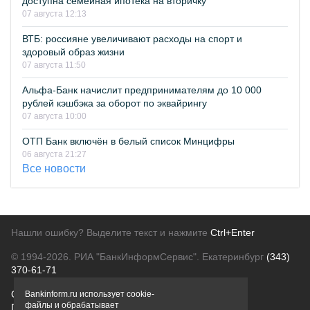
доступна семейная ипотека на вторичку
07 августа 12:13
ВТБ: россияне увеличивают расходы на спорт и
здоровый образ жизни
07 августа 11:50
Альфа-Банк начислит предпринимателям до 10 000
рублей кэшбэка за оборот по эквайрингу
07 августа 10:00
ОТП Банк включён в белый список Минцифры
06 августа 21:27
Все новости
Нашли ошибку? Выделите текст и нажмите
Ctrl+Enter
© 1994-2026.
РИА "БанкИнформСервис". Екатеринбург
(343)
370-61-71
О проекте
Политика конфиденциальности
Bankinform.ru использует cookie-
файлы и обрабатывает
Правовая информация
Для рекламодателей