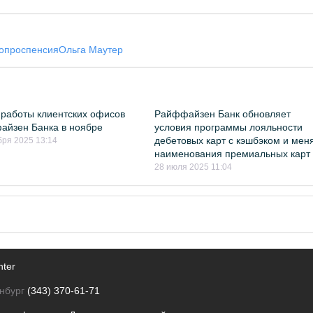
опрос
пенсия
Ольга Маутер
работы клиентских офисов
Райффайзен Банк обновляет
йзен Банка в ноябре
условия программы лояльности
дебетовых карт с кэшбэком и мен
бря 2025 13:14
наименования премиальных карт
28 июля 2025 11:04
nter
нбург
(343) 370-61-71