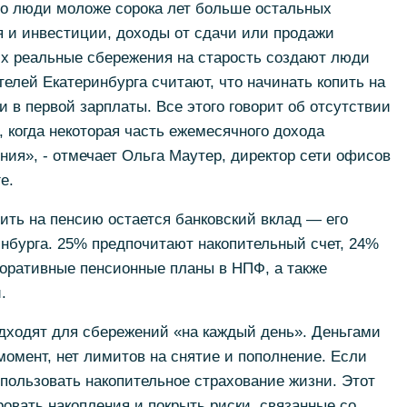
то люди моложе сорока лет больше остальных
я и инвестиции, доходы от сдачи или продажи
их реальные сбережения на старость создают люди
телей Екатеринбурга считают, что начинать копить на
и в первой зарплаты. Все этого говорит об отсутствии
когда некоторая часть ежемесячного дохода
ия», - отмечает Ольга Маутер, директор сети офисов
е.
ть на пенсию остается банковский вклад — его
нбурга. 25% предпочитают накопительный счет, 24%
оративные пенсионные планы в НПФ, а также
.
дходят для сбережений «на каждый день». Деньгами
омент, нет лимитов на снятие и пополнение. Если
спользовать накопительное страхование жизни. Этот
вать накопления и покрыть риски, связанные со