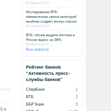
06 августа 12:33
Исследование ВТБ:
ежемесячная смена категорий
кешбэка создает волны спроса
06 августа 12:14
ВТБ: объем выдачи ипотеки в
России вырос на 38%
06 августа 11:52
Все новости
Рейтинг банков
"Активность пресс-
службы банков"
СберБанк
1
ВТБ
2
ББР Банк
3
0