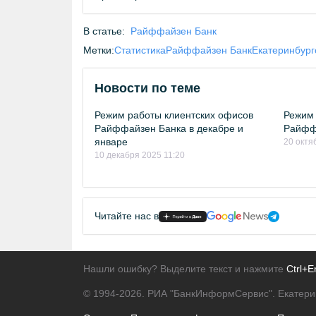
В статье:
Райффайзен Банк
Метки:
Статистика
Райффайзен Банк
Екатеринбург
Новости по теме
Режим работы клиентских офисов
Режим 
Райффайзен Банка в декабре и
Райффа
январе
20 октя
10 декабря 2025 11:20
Читайте нас в
Нашли ошибку? Выделите текст и нажмите
Ctrl+E
© 1994-2026.
РИА "БанкИнформСервис". Екатери