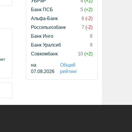
УБРиР
4
(+2)
Банк ПСБ
5
(+2)
Альфа-Банк
6
(-2)
Россельхозбанк
7
(-2)
Банк Инго
8
Банк Уралсиб
9
Совкомбанк
10
(+2)
яет
на
Общий
07.08.2026
рейтинг