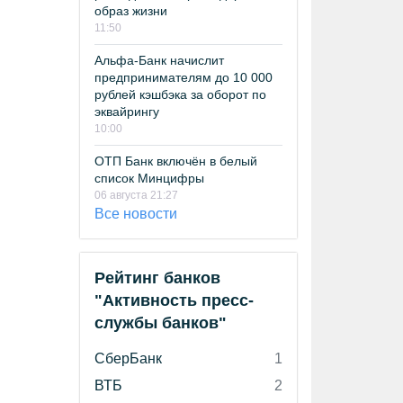
образ жизни
11:50
Альфа-Банк начислит
предпринимателям до 10 000
рублей кэшбэка за оборот по
эквайрингу
10:00
ОТП Банк включён в белый
список Минцифры
06 августа 21:27
Все новости
Рейтинг банков
"Активность пресс-
службы банков"
СберБанк
1
ВТБ
2