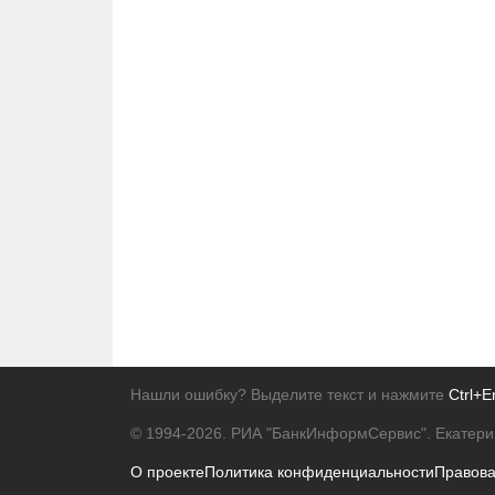
Нашли ошибку? Выделите текст и нажмите
Ctrl+E
© 1994-2026.
РИА "БанкИнформСервис". Екатери
О проекте
Политика конфиденциальности
Правов