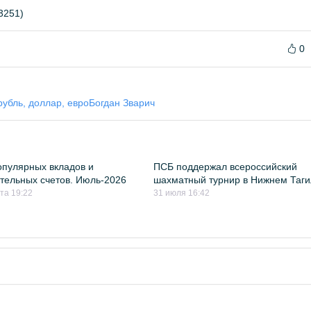
3251)
0
рубль, доллар, евро
Богдан Зварич
пулярных вкладов и
ПСБ поддержал всероссийский
тельных счетов. Июль-2026
шахматный турнир в Нижнем Таг
ста 19:22
31 июля 16:42