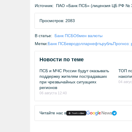
Источник:
ПАО «Банк ПСБ» (лицензия ЦБ РФ № 
Просмотров: 2083
В статье:
Банк ПСБ
Обмен валюты
Метки:
Банк ПСБ
евро
доллар
нефть
рубль
Прогноз: 
Новости по теме
ПСБ и МЧС России будут оказывать
ТОП по
поддержку жителям пострадавших
накопи
при чрезвычайных ситуациях
04 авгу
регионов
06 августа 12:40
Читайте нас в