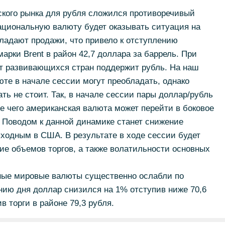
ского рынка для рубля сложился противоречивый
ациональную валюту будет оказывать ситуация на
бладают продажи, что привело к отступлению
рки Brent в район 42,7 доллара за баррель. При
т развивающихся стран поддержит рубль. На наш
юте в начале сессии могут преобладать, однако
ть не стоит. Так, в начале сессии пары доллар/рубль
ле чего американская валюта может перейти в боковое
 Поводом к данной динамике станет снижение
ыходным в США. В результате в ходе сессии будет
е объемов торгов, а также волатильности основных
ные мировые валюты существенно ослабли по
анию дня доллар снизился на 1% отступив ниже 70,6
в торги в районе 79,3 рубля.