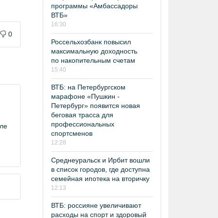
программы «Амбассадоры
ВТБ»
16:30
0
Россельхозбанк повысил
максимальную доходность
по накопительным счетам
15:40
ВТБ: на Петербургском
марафоне «Пушкин -
Петербург» появится новая
беговая трасса для
профессиональных
иле
спортсменов
12:28
Среднеуральск и Ирбит вошли
в список городов, где доступна
семейная ипотека на вторичку
12:13
ВТБ: россияне увеличивают
расходы на спорт и здоровый