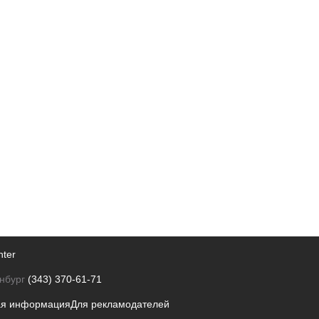
nter
нбург
(343) 370-61-71
ая информация
Для рекламодателей