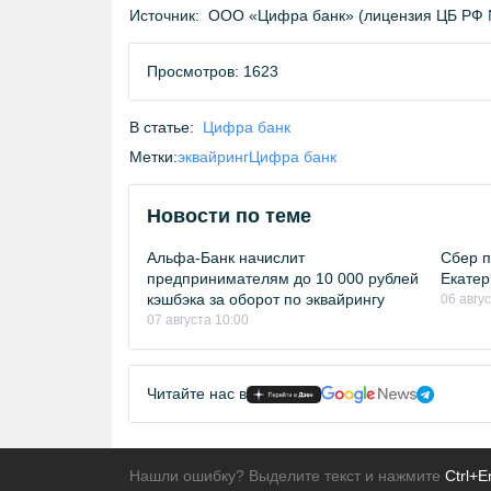
Источник:
ООО «Цифра банк» (лицензия ЦБ РФ 
Просмотров: 1623
В статье:
Цифра банк
Метки:
эквайринг
Цифра банк
Новости по теме
Альфа-Банк начислит
Сбер п
предпринимателям до 10 000 рублей
Екатер
кэшбэка за оборот по эквайрингу
06 авгу
07 августа 10:00
Читайте нас в
Нашли ошибку? Выделите текст и нажмите
Ctrl+E