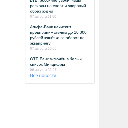
ВТБ: россияне увеличивают
расходы на спорт и здоровый
образ жизни
07 августа 11:50
Альфа-Банк начислит
предпринимателям до 10 000
рублей кэшбэка за оборот по
эквайрингу
07 августа 10:00
ОТП Банк включён в белый
список Минцифры
06 августа 21:27
Все новости