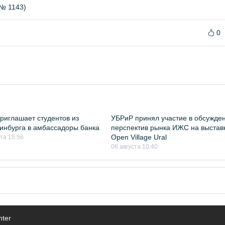
№ 1143)
0
риглашает студентов из
УБРиР принял участие в обсужде
инбурга в амбассадоры банка
перспектив рынка ИЖС на выстав
Open Village Ural
ста 15:56
06 августа 10:40
nter