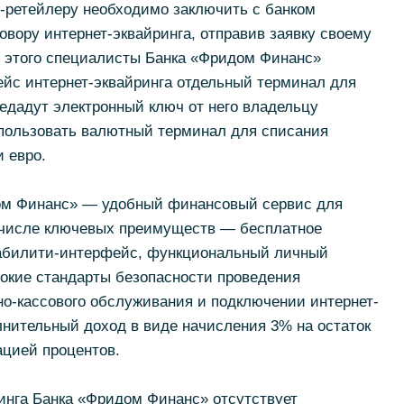
-ретейлеру необходимо заключить с банком
овору интернет-эквайринга, отправив заявку своему
 этого специалисты Банка «Фридом Финанс»
ейс интернет-эквайринга отдельный терминал для
едадут электронный ключ от него владельцу
спользовать валютный терминал для списания
 евро.
дом Финанс» — удобный финансовый сервис для
 числе ключевых преимуществ — бесплатное
абилити-интерфейс, функциональный личный
сокие стандарты безопасности проведения
но-кассового обслуживания и подключении интернет-
лнительный доход в виде начисления 3% на остаток
ацией процентов.
инга Банка «Фридом Финанс» отсутствует