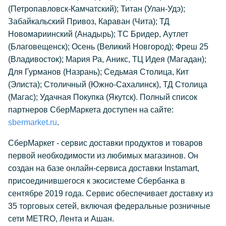
(Петропавловск-Камчатский); Титан (Улан-Удэ);
Забайкальский Привоз, Караван (Чита); ТД
Новомариинский (Анадырь); ТС Бридер, Аутлет
(Благовещенск); Осень (Великий Новгород); Фреш 25
(Владивосток); Мария Ра, Аникс, ТЦ Идея (Магадан);
Для Гурманов (Назрань); Седьмая Столица, Кит
(Элиста); Столичный (Южно-Сахалинск), ТД Столица
(Магас); Удачная Покупка (Якутск). Полный список
партнеров СберМаркета доступен на сайте:
sbermarket.ru
.
СберМаркет - сервис доставки продуктов и товаров
первой необходимости из любимых магазинов. Он
создан на базе онлайн-сервиса доставки Instamart,
присоединившегося к экосистеме Сбербанка в
сентябре 2019 года. Сервис обеспечивает доставку из
35 торговых сетей, включая федеральные розничные
сети METRO, Лента и Ашан.