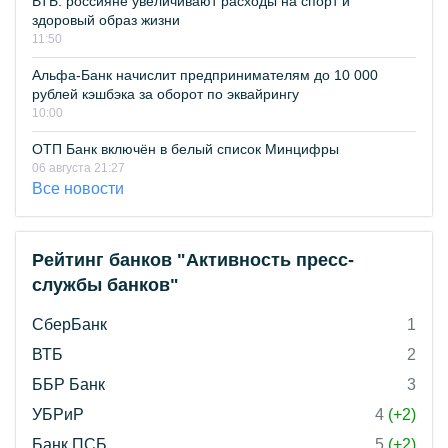
ВТБ: россияне увеличивают расходы на спорт и
здоровый образ жизни
11:50
Альфа-Банк начислит предпринимателям до 10 000
рублей кэшбэка за оборот по эквайрингу
10:00
ОТП Банк включён в белый список Минцифры
06 августа 21:27
Все новости
Рейтинг банков "Активность пресс-
службы банков"
СберБанк
1
ВТБ
2
ББР Банк
3
УБРиР
4
(+2)
Банк ПСБ
5
(+2)