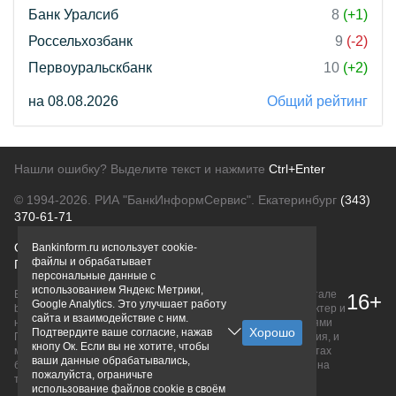
Банк Уралсиб
8
(+1)
Россельхозбанк
9
(-2)
Первоуральскбанк
10
(+2)
на 08.08.2026
Общий рейтинг
Нашли ошибку? Выделите текст и нажмите
Ctrl+Enter
© 1994-2026.
РИА "БанкИнформСервис". Екатеринбург
(343)
370-61-71
О проекте
Политика конфиденциальности
Bankinform.ru использует cookie-
файлы и обрабатывает
Правовая информация
Для рекламодателей
персональные данные с
использованием Яндекс Метрики,
Вся информация о продуктах банков, размещенная на портале
16+
Google Analytics. Это улучшает работу
bankinform.ru, носит исключительно ознакомительный характер и
сайта и взаимодействие с ним.
не является публичной офертой, определяемой положениями
Подтвердите ваше согласие, нажав
ГК РФ. Информация не содержит точного и полного описания, и
кнопу Ок. Если вы не хотите, чтобы
может быть изменена. Конечные условия уточняйте на сайтах
ваши данные обрабатывались,
банков или при личном обращении. Исключительное право на
пожалуйста, ограничьте
товарные знаки принадлежит их правообладателям.
использование файлов cookie в своём