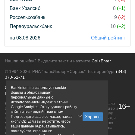
Банк Уралсиб
8
(+1)
Россельхозбанк
9
(-2)
Первоуральскбанк
10
(+2)
на 08.08.2026
Общий рейтинг
Нашли ошибку? Выделите текст и нажмите
Ctrl+Enter
© 1994-2026.
РИА "БанкИнформСервис". Екатеринбург
(343)
370-61-71
О проекте
Политика конфиденциальности
Bankinform.ru использует cookie-
файлы и обрабатывает
Правовая информация
Для рекламодателей
персональные данные с
использованием Яндекс Метрики,
Вся информация о продуктах банков, размещенная на портале
16+
Google Analytics. Это улучшает работу
bankinform.ru, носит исключительно ознакомительный характер и
сайта и взаимодействие с ним.
не является публичной офертой, определяемой положениями
Подтвердите ваше согласие, нажав
ГК РФ. Информация не содержит точного и полного описания, и
кнопу Ок. Если вы не хотите, чтобы
может быть изменена. Конечные условия уточняйте на сайтах
ваши данные обрабатывались,
банков или при личном обращении. Исключительное право на
пожалуйста, ограничьте
товарные знаки принадлежит их правообладателям.