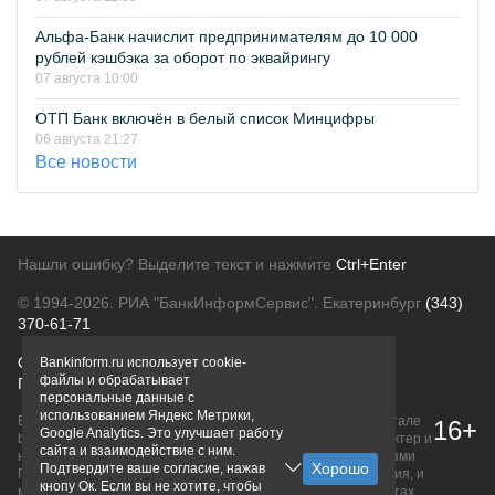
Альфа-Банк начислит предпринимателям до 10 000
рублей кэшбэка за оборот по эквайрингу
07 августа 10:00
ОТП Банк включён в белый список Минцифры
06 августа 21:27
Все новости
Нашли ошибку? Выделите текст и нажмите
Ctrl+Enter
© 1994-2026.
РИА "БанкИнформСервис". Екатеринбург
(343)
370-61-71
О проекте
Политика конфиденциальности
Bankinform.ru использует cookie-
файлы и обрабатывает
Правовая информация
Для рекламодателей
персональные данные с
использованием Яндекс Метрики,
Вся информация о продуктах банков, размещенная на портале
16+
Google Analytics. Это улучшает работу
bankinform.ru, носит исключительно ознакомительный характер и
сайта и взаимодействие с ним.
не является публичной офертой, определяемой положениями
Подтвердите ваше согласие, нажав
ГК РФ. Информация не содержит точного и полного описания, и
кнопу Ок. Если вы не хотите, чтобы
может быть изменена. Конечные условия уточняйте на сайтах