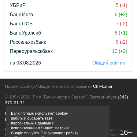
УБРиР
5
(-1)
Банк Инго
6
(+2)
Банк ПСБ
7
(-2)
Банк Уралсиб
8
(+1)
Россельхозбанк
9
(-2)
Первоуральскбанк
10
(+2)
на 08.08.2026
Общий рейтинг
Нашли ошибку? Выделите текст и нажмите
Ctrl+Enter
© 1994-2026.
РИА "БанкИнформСервис". Екатеринбург
(343)
370-61-71
О проекте
Политика конфиденциальности
Bankinform.ru использует cookie-
файлы и обрабатывает
Правовая информация
Для рекламодателей
персональные данные с
использованием Яндекс Метрики,
Вся информация о продуктах банков, размещенная на портале
16+
Google Analytics. Это улучшает работу
bankinform.ru, носит исключительно ознакомительный характер и