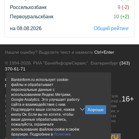
Россельхозбанк
9
(-2)
Первоуральскбанк
10
(+2)
на 08.08.2026
Общий рейтинг
Нашли ошибку? Выделите текст и нажмите
Ctrl+Enter
© 1994-2026.
РИА "БанкИнформСервис". Екатеринбург
(343)
370-61-71
О проекте
Политика конфиденциальности
Bankinform.ru использует cookie-
файлы и обрабатывает
Правовая информация
Для рекламодателей
персональные данные с
использованием Яндекс Метрики,
Вся информация о продуктах банков, размещенная на портале
16+
Google Analytics. Это улучшает работу
bankinform.ru, носит исключительно ознакомительный характер и
сайта и взаимодействие с ним.
не является публичной офертой, определяемой положениями
Подтвердите ваше согласие, нажав
ГК РФ. Информация не содержит точного и полного описания, и
кнопу Ок. Если вы не хотите, чтобы
может быть изменена. Конечные условия уточняйте на сайтах
ваши данные обрабатывались,
банков или при личном обращении. Исключительное право на
пожалуйста, ограничьте
товарные знаки принадлежит их правообладателям.
использование файлов cookie в своём
браузере. Подробнее в
Политике