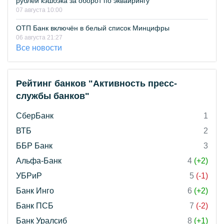
рублей кэшбэка за оборот по эквайрингу
07 августа 10:00
ОТП Банк включён в белый список Минцифры
06 августа 21:27
Все новости
Рейтинг банков "Активность пресс-
службы банков"
СберБанк
1
ВТБ
2
ББР Банк
3
Альфа-Банк
4
(+2)
УБРиР
5
(-1)
Банк Инго
6
(+2)
Банк ПСБ
7
(-2)
Банк Уралсиб
8
(+1)