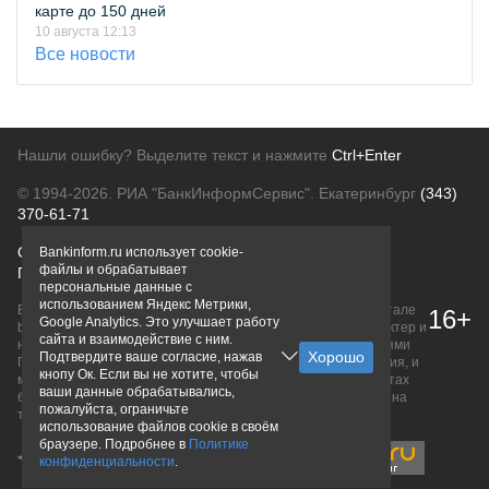
карте до 150 дней
10 августа 12:13
Все новости
Нашли ошибку? Выделите текст и нажмите
Ctrl+Enter
© 1994-2026.
РИА "БанкИнформСервис". Екатеринбург
(343)
370-61-71
О проекте
Политика конфиденциальности
Bankinform.ru использует cookie-
файлы и обрабатывает
Правовая информация
Для рекламодателей
персональные данные с
использованием Яндекс Метрики,
Вся информация о продуктах банков, размещенная на портале
16+
Google Analytics. Это улучшает работу
bankinform.ru, носит исключительно ознакомительный характер и
сайта и взаимодействие с ним.
не является публичной офертой, определяемой положениями
Подтвердите ваше согласие, нажав
ГК РФ. Информация не содержит точного и полного описания, и
кнопу Ок. Если вы не хотите, чтобы
может быть изменена. Конечные условия уточняйте на сайтах
ваши данные обрабатывались,
банков или при личном обращении. Исключительное право на
пожалуйста, ограничьте
товарные знаки принадлежит их правообладателям.
использование файлов cookie в своём
браузере. Подробнее в
Политике
конфиденциальности
.