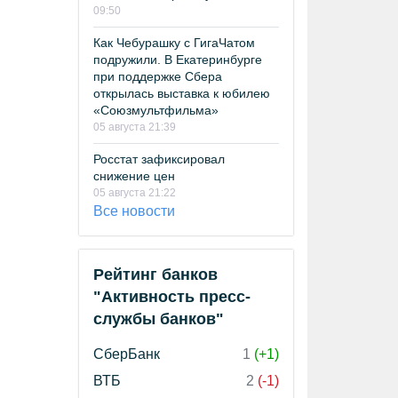
09:50
Как Чебурашку с ГигаЧатом
подружили. В Екатеринбурге
при поддержке Сбера
открылась выставка к юбилею
«Союзмультфильма»
05 августа 21:39
Росстат зафиксировал
снижение цен
05 августа 21:22
Все новости
Рейтинг банков
"Активность пресс-
службы банков"
СберБанк
1
(+1)
ВТБ
2
(-1)