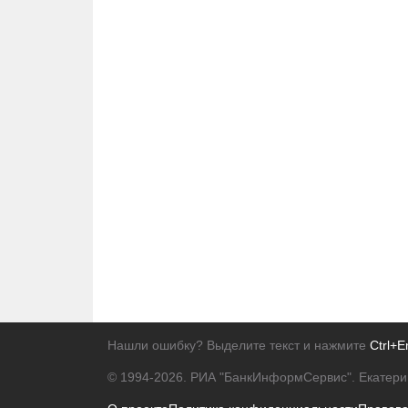
Нашли ошибку? Выделите текст и нажмите
Ctrl+E
© 1994-2026.
РИА "БанкИнформСервис". Екатери