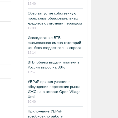
12:40
Сбер запустил собственную
программу образовательных
кредитов с льготным периодом
12:33
Исследование ВТБ:
ежемесячная смена категорий
кешбэка создает волны спроса
12:14
ВТБ: объем выдачи ипотеки в
России вырос на 38%
11:52
УБРиР принял участие в
обсуждении перспектив рынка
ИЖС на выставке Open Village
Ural
10:40
Приложение УБРиР
возобновило работу