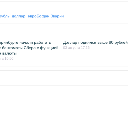
рубль, доллар, евро
Богдан Зварич
еринбурге начали работать
Доллар поднялся выше 80 рублей
 банкоматы Сбера с функцией
03 августа 17:16
а валюты
ста 10:50