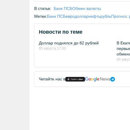
В статье:
Банк ПСБ
Обмен валюты
Метки:
Банк ПСБ
евро
доллар
нефть
рубль
Прогноз: 
Новости по теме
Доллар поднялся до 82 рублей
В Екат
первые
05 августа 17:30
обмен
05 авгу
Читайте нас в