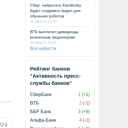
Сбер: нейросеть Kandinsky
будет создавать видео для
обучения роботов
05 августа 15:30
ВТБ выплатил дивиденды
розничным акционерам
05 августа 14:56
Все новости
Рейтинг банков
"Активность пресс-
службы банков"
СберБанк
1
(+1)
ВТБ
2
(-1)
ББР Банк
3
(+9)
Альфа-Банк
4
(-1)
0