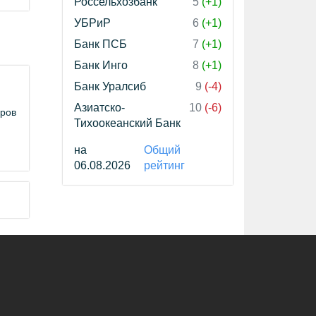
Россельхозбанк
5
(+1)
УБРиР
6
(+1)
Банк ПСБ
7
(+1)
Банк Инго
8
(+1)
Банк Уралсиб
9
(-4)
Азиатско-
10
(-6)
еров
Тихоокеанский Банк
на
Общий
06.08.2026
рейтинг