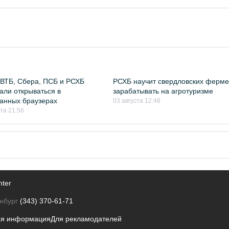
ВТБ, Сбера, ПСБ и РСХБ
РСХБ научит свердловских ферм
али открываться в
зарабатывать на агротуризме
анных браузерах
03 августа 12:48
ста 21:56
nter
нбург
(343) 370-61-71
ая информация
Для рекламодателей