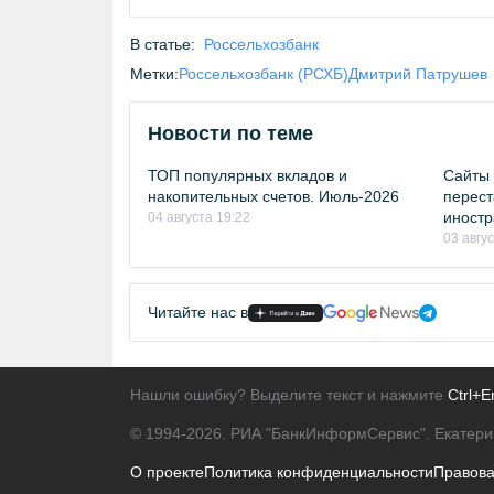
В статье:
Россельхозбанк
Метки:
Россельхозбанк (РСХБ)
Дмитрий Патрушев
Новости по теме
ТОП популярных вкладов и
Сайты 
накопительных счетов. Июль-2026
перест
иностр
04 августа 19:22
03 авгу
Читайте нас в
Нашли ошибку? Выделите текст и нажмите
Ctrl+E
© 1994-2026.
РИА "БанкИнформСервис". Екатери
О проекте
Политика конфиденциальности
Правов