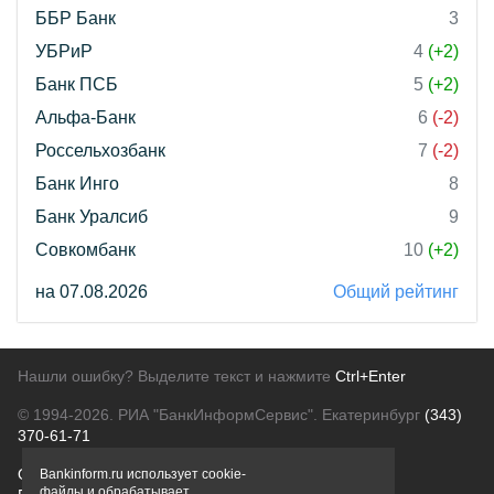
ББР Банк
3
УБРиР
4
(+2)
Банк ПСБ
5
(+2)
Альфа-Банк
6
(-2)
Россельхозбанк
7
(-2)
Банк Инго
8
Банк Уралсиб
9
Совкомбанк
10
(+2)
на 07.08.2026
Общий рейтинг
Нашли ошибку? Выделите текст и нажмите
Ctrl+Enter
© 1994-2026.
РИА "БанкИнформСервис". Екатеринбург
(343)
370-61-71
О проекте
Политика конфиденциальности
Bankinform.ru использует cookie-
файлы и обрабатывает