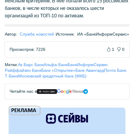
неясным критериям. В неё попали всего 15 российских
банков, в числе которых не оказалось шести
организаций из ТОП-10 по активам.
Автор:
Служба новостей
Источник:
ИА «БанкИнформСервис»
Просмотров: 7226
1
0
Метки:
Ак Барс Банк
Альфа-Банк
БанкИнформСервис
Райффайзен Банк
Банк «Открытие»
Банк Авангард
Почта Банк
Т-Банк
Московский кредитный банк (МКБ)
Читайте нас в