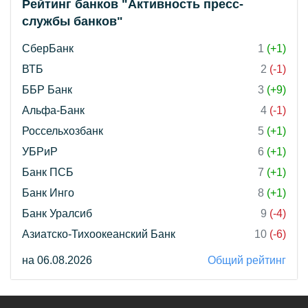
Рейтинг банков "Активность пресс-
службы банков"
СберБанк
1
(+1)
ВТБ
2
(-1)
ББР Банк
3
(+9)
Альфа-Банк
4
(-1)
Россельхозбанк
5
(+1)
УБРиР
6
(+1)
Банк ПСБ
7
(+1)
Банк Инго
8
(+1)
Банк Уралсиб
9
(-4)
Азиатско-Тихоокеанский Банк
10
(-6)
на 06.08.2026
Общий рейтинг