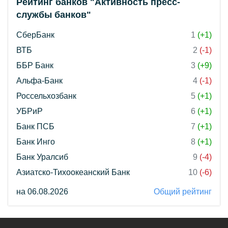
Рейтинг банков "Активность пресс-
службы банков"
СберБанк
1
(+1)
ВТБ
2
(-1)
ББР Банк
3
(+9)
Альфа-Банк
4
(-1)
Россельхозбанк
5
(+1)
УБРиР
6
(+1)
Банк ПСБ
7
(+1)
Банк Инго
8
(+1)
Банк Уралсиб
9
(-4)
Азиатско-Тихоокеанский Банк
10
(-6)
на 06.08.2026
Общий рейтинг