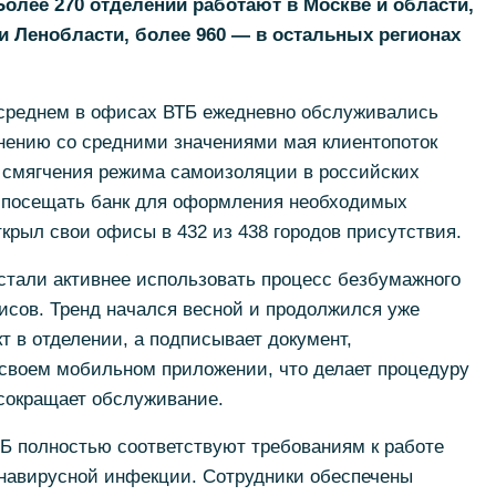
Более 270 отделений работают в Москве и области,
 и Ленобласти, более 960 — в остальных регионах
 среднем в офисах ВТБ ежедневно обслуживались
внению со средними значениями мая клиентопоток
 смягчения режима самоизоляции в российских
е посещать банк для оформления необходимых
ткрыл свои офисы в 432 из 438 городов присутствия.
стали активнее использовать процесс безбумажного
сов. Тренд начался весной и продолжился уже
т в отделении, а подписывает документ,
своем мобильном приложении, что делает процедуру
 сокращает обслуживание.
Б полностью соответствуют требованиям к работе
онавирусной инфекции. Сотрудники обеспечены