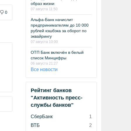
образ жизни
07 августа 11:50
0
Альфа-Банк начислит
предпринимателям до 10 000
рублей кэшбэка за оборот по
эквайрингу
07 августа 10:00
ОТП Банк включён в белый
список Минцифры
06 августа 21:27
Все новости
Рейтинг банков
"Активность пресс-
службы банков"
СберБанк
1
ВТБ
2