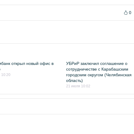
0
банк открыл новый офис в
УБРиР заключил соглашение о
е
сотрудничестве с Карабашским
городским округом (Челябинская
 10:20
область)
21 июля 10:02