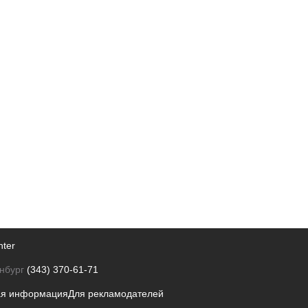
nter
нбург
(343) 370-61-71
ая информация
Для рекламодателей