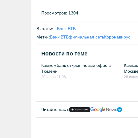
Просмотров: 1304
В статье:
Банк ВТБ
Метки:
Банк ВТБ
филиальная сеть
Коронавирус
Новости по теме
Камкомбанк открыл новый офис в
Камком
Тюмени
Москв
30 июля 11:06
28 июля
Читайте нас в