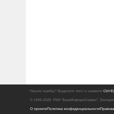
Нашли ошибку? Выделите текст и нажмите
Ctrl+E
© 1994-2026.
РИА "БанкИнформСервис". Екатери
О проекте
Политика конфиденциальности
Правов